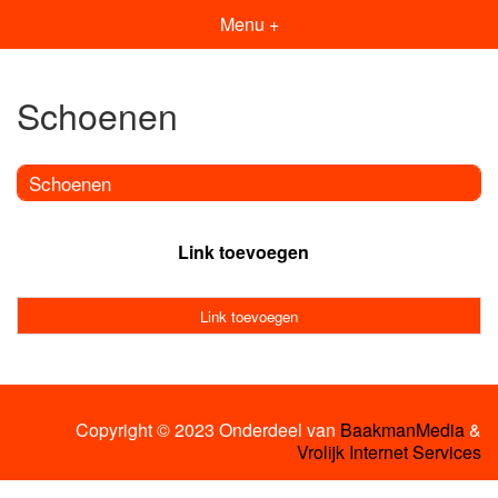
Menu +
Schoenen
Schoenen
Link toevoegen
Link toevoegen
Copyright © 2023 Onderdeel van
BaakmanMedia
&
Vrolijk Internet Services